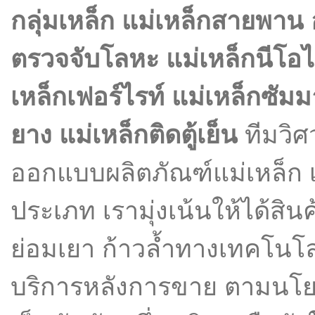
กลุ่มเหล็ก แม่เหล็กสายพาน อ
ตรวจจับโลหะ แม่เหล็กนีโอได
เหล็กเฟอร์ไรท์ แม่เหล็กซัมม
ยาง แม่เหล็กติดตู้เย็น
ทีมวิ
ออกแบบผลิตภัณฑ์แม่เหล็ก เ
ประเภท เรามุ่งเน้นให้ได้สิน
ย่อมเยา ก้าวล้ำทางเทคโนโล
บริการหลังการขาย ตามนโยบา