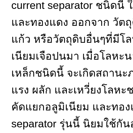
current separator ชนิดนี้
และทองแดง ออกจาก วัตถ
แก้ว หรือวัตถุดิบอื่นๆที่
เนียมเจือปนมา เมื่อโลหะน
เหล็กชนิดนี้ จะเกิดสถานะภา
แรง ผลัก และเหวี่ยงโลหะ
คัดแยกอลูมิเนียม และทองแ
separator รุ่นนี้ นิยมใช้