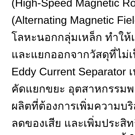
(High-Speed Magnetic Ro
(Alternating Magnetic Fie
โลหะนอกกลุ่มเหล็ก ทำให้เ
และแยกออกจากวัสดุที่ไม่เ
Eddy Current Separator 
คัดแยกขยะ อุตสาหกรรมพล
ผลิตที่ต้องการเพิ่มความบริสุ
ลดของเสีย และเพิ่มประสิท